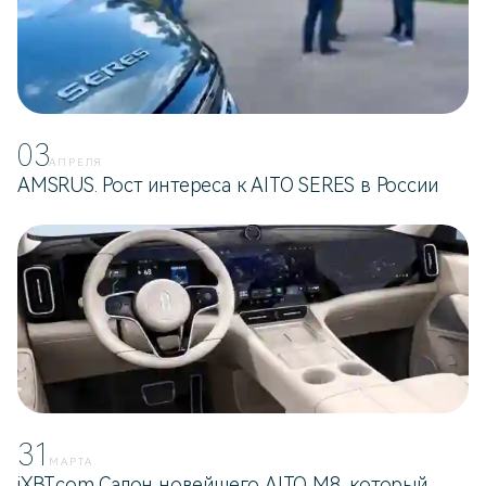
03
АПРЕЛЯ
AMSRUS. Рост интереса к AITO SERES в России
31
МАРТА
iXBT.com Салон новейшего AITO M8, который