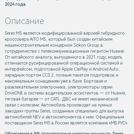
2024 года.
Описание
Seres М5 является модифицированной версией гибридного
кроссовера AITO M5, который был создан китайским
машиностроительным концерном Sokon Group в
сотрудничестве с телекоммуникационным гигантом Huawei.
От китайского аналога, выпущенного в 2021 году, модель
отличается русифицированной операционной системой и
интерфейсом, подготовкой Apple CarPlay и Android Auto,
зарядным портом CCS 2, полным пакетом подогревов и
максимальным оснащением уже в базе. Бортовая и
развлекательная электроника, электромоторы серии
DriveONE и системы водительских ассистентов — от Huawei,
тяговая батарея — от CATL. ДВС не имеет механической
связи с колесами. Автомобиль производят на «умных
заводах» группы Seres, созданных специально для выпуска
автомобилей NEV и автокомпонентов к ним. Официальным
поставщиком Seres М5 в России является компания «МБ РУС».
Облагаемая в РФ транспортным налогом мощность Seres