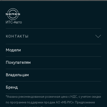
ИТС-Авто
КОНТАКТЫ
Адрес
Модели
Ижевск, ул. Ленина, 99
Покупателям
Отдел продаж и сервиса
+7 (3412) 901-600
Владельцам
Бренд
*Указана рекомендованная розничная цена c НДС, с учетом скидки
по программе поддержки продаж АО «МБ РУС». Предложение