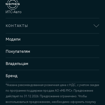
ИТС-Авто
КОНТАКТЫ
Адрес
Модели
Ижевск, ул. Ленина, 99
Покупателям
Отдел продаж и сервиса
+7 (3412) 901-600
Владельцам
Бренд
*Указана рекомендованная розничная цена c НДС, с учетом скидки
по программе поддержки продаж АО «МБ РУС». Предложение
действует по 31.12.2026. Предложение ограничено. Чтобы
воспользоваться предложением, необходимо оформить покупку