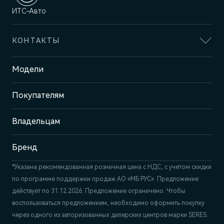
ИТС-Авто
КОНТАКТЫ
Адрес
Модели
Ижевск, ул. Ленина, 99
Покупателям
Отдел продаж и сервиса
+7 (3412) 901-600
Владельцам
Бренд
*Указана рекомендованная розничная цена c НДС, с учетом скидки
по программе поддержки продаж АО «МБ РУС». Предложение
действует по 31.12.2026. Предложение ограничено. Чтобы
воспользоваться предложением, необходимо оформить покупку
через одного из авторизованных дилерских центров марки SERES.