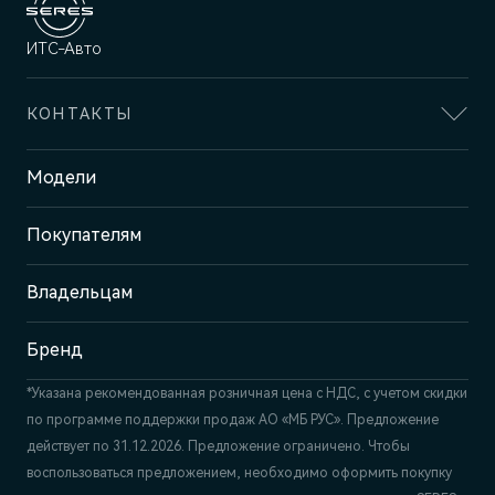
ИТС-Авто
КОНТАКТЫ
Адрес
Модели
Ижевск, ул. Ленина, 99
Покупателям
Отдел продаж и сервиса
+7 (3412) 901-600
Владельцам
Бренд
*Указана рекомендованная розничная цена c НДС, с учетом скидки
по программе поддержки продаж АО «МБ РУС». Предложение
действует по 31.12.2026. Предложение ограничено. Чтобы
воспользоваться предложением, необходимо оформить покупку