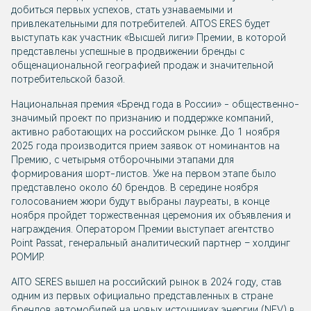
добиться первых успехов, стать узнаваемыми и
привлекательными для потребителей. AITOS ERES будет
выступать как участник «Высшей лиги» Премии, в которой
представлены успешные в продвижении бренды с
общенациональной географией продаж и значительной
потребительской базой.
Национальная премия «Бренд года в России» - общественно-
значимый проект по признанию и поддержке компаний,
активно работающих на российском рынке. До 1 ноября
2025 года производится прием заявок от номинантов на
Премию, с четырьмя отборочными этапами для
формирования шорт-листов. Уже на первом этапе было
представлено около 60 брендов. В середине ноября
голосованием жюри будут выбраны лауреаты, в конце
ноября пройдет торжественная церемония их объявления и
награждения. Оператором Премии выступает агентство
Point Passat, генеральный аналитический партнер – холдинг
РОМИР.
AITO SERES вышел на российский рынок в 2024 году, став
одним из первых официально представленных в стране
брендов автомобилей на новых источниках энергии (NEV) в