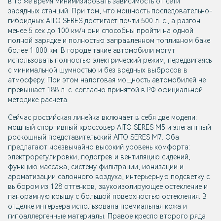
в то же время минимизировать зависимость от сети
зарядных станций. При том, что мощность последовательно-
гибридных AITO SERES достигает почти 500 л. с., а разгон
менее 5 сек до 100 км/ч они способны пройти на одной
полной зарядке и полностью заправленном топливном баке
более 1 000 км. В городе такие автомобили могут
использовать полностью электрический режим, передвигаясь
с минимальной шумностью и без вредных выбросов в
атмосферу. При этом налоговая мощность автомобилей не
превышает 188 л. с. согласно принятой в РФ официальной
методике расчета.
Сейчас российская линейка включает в себя две модели:
мощный спортивный кроссовер AITO SERES M5 и элегантный
роскошный представительский AITO SERES M7. Оба
предлагают чрезвычайно высокий уровень комфорта:
электрорегулировки, подогрев и вентиляцию сидений,
функцию массажа, систему фильтрации, ионизации и
ароматизации салонного воздуха, интерьерную подсветку с
выбором из 128 оттенков, звукоизолирующее остекление и
панорамную крышу с большой поверхностью остекления. В
отделке интерьера использована премиальная кожа и
гипоаллергенные материалы. Правое кресло второго ряда