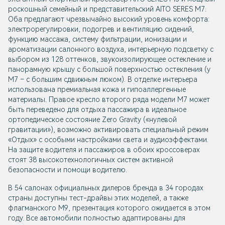
роскошный семейный и представительский AITO SERES M7.
Оба предлагают чрезвычайно высокий уровень комфорта:
электрорегулировки, подогрев и вентиляцию сидений,
функцию массажа, систему фильтрации, ионизации и
ароматизации салонного воздуха, интерьерную подсветку с
выбором из 128 оттенков, звукоизолирующее остекление и
панорамную крышу с большой поверхностью остекления (у
М7 – с большим сдвижным люком). В отделке интерьера
использована премиальная кожа и гипоаллергенные
материалы. Правое кресло второго ряда модели М7 может
быть переведено для отдыха пассажира в идеальное
ортопедическое состояние Zero Gravity («нулевой
гравитации»), возможно активировать специальный режим
«Отдых» с особыми настройками света и аудиоэффектами.
На защите водителя и пассажиров в обоих кроссоверах
стоят 38 высокотехнологичных систем активной
безопасности и помощи водителю.
В 54 салонах официальных дилеров бренда в 34 городах
страны доступны тест-драйвы этих моделей, а также
флагманского М9, презентация которого ожидается в этом
году. Все автомобили полностью адаптированы для