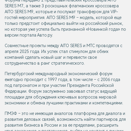
Форума передано 2 представительских кроссовера AITO
SERES М7, а также 3 роскошных флагманских кроссовера
AITO SERES М9, которые и послужат трансфером для VIP-
гостей мероприятия. AITO SERES М9 – модель, которой еще
только предстоит официально выйти на российский рынок,
но которая уже успела быть признанной «Новинкой года» по
версии портала Авто.ру.
Совместные проекты между AITO SERES и МТС проводятся с
апреля 2025 года. Их успех стал стимулом для обеих
компаний сделать новый шаг и перевести свое
сотрудничество в ранг стратегического.
Петербургский международный экономический форум
ежегодно проходит с 1997 года, в том числе – с 2006 года
под патронатом и при участии Президента Российской
Федерации. Форум заслуженно завоевал статус ведущей
площадки для обсуждения ключевых вопросов мировой
экономики и обмена лучшими практиками и компетенциями.
ПМЭФ – это не имеющая аналогов платформа для диалога и
развития деловых связей, возможность найти партнеров для
развития бизнеса в России и за ее пределами, расширить