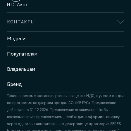
ИТС-Авто
КОНТАКТЫ
Адрес
Модели
Ижевск, ул. Ленина, 99
Покупателям
Отдел продаж и сервиса
+7 (3412) 901-600
Владельцам
Бренд
*Указана рекомендованная розничная цена c НДС, с учетом скидки
по программе поддержки продаж АО «МБ РУС». Предложение
действует по 31.12.2026. Предложение ограничено. Чтобы
воспользоваться предложением, необходимо оформить покупку
через одного из авторизованных дилерских центров марки SERES.